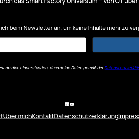
urch das Smart Factory Universum – Von OT über 
ich beim Newsletter an, um keine Inhalte mehr zu ve
rst du dich einverstanden, dass deine Daten gemäß der
Datenschutzerklä
LinkedIn
YouTube
rt
Über mich
Kontakt
Datenschutzerklärung
Impre