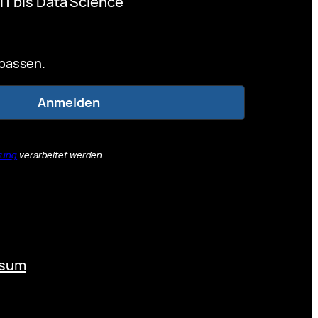
IT bis Data Science
rpassen.
rung
verarbeitet werden.
ssum