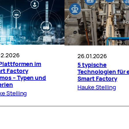
02.2026
26.01.2026
-Plattformen im
5 typische
rt Factory
Technologien für 
mos – Typen und
Smart Factory
erien
Hauke Stelling
e Stelling