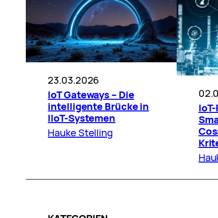
23.03.2026
02.
IoT Gateways – Die
intelligente Brücke in
IoT
IIoT-Systemen
Sma
Cos
Hauke Stelling
Krit
Hauk